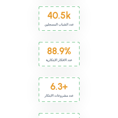
40.5
k
عدد الشباب المسجلين
88.9
%
عدد الافكار الابتكارية
6.3
+
عدد مشروعات الابتكار